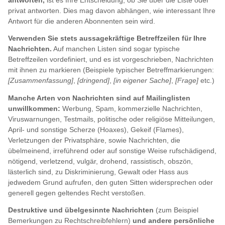
antworten,
ist es Ihre Entscheidung, ob Sie über die Liste oder
privat antworten. Dies mag davon abhängen, wie interessant Ihre
Antwort für die anderen Abonnenten sein wird.
Verwenden Sie stets aussagekräftige Betreffzeilen für Ihre
Nachrichten.
Auf manchen Listen sind sogar typische
Betreffzeilen vordefiniert, und es ist vorgeschrieben, Nachrichten
mit ihnen zu markieren (Beispiele typischer Betreffmarkierungen:
[Zusammenfassung]
,
[dringend]
,
[in eigener Sache]
,
[Frage]
etc.)
Manche Arten von Nachrichten sind auf Mailinglisten
unwillkommen:
Werbung, Spam, kommerzielle Nachrichten,
Viruswarnungen, Testmails, politische oder religiöse Mitteilungen,
April- und sonstige Scherze (Hoaxes), Gekeif (Flames),
Verletzungen der Privatsphäre, sowie Nachrichten, die
übelmeinend, irreführend oder auf sonstige Weise rufschädigend,
nötigend, verletzend, vulgär, drohend, rassistisch, obszön,
lästerlich sind, zu Diskriminierung, Gewalt oder Hass aus
jedwedem Grund aufrufen, den guten Sitten widersprechen oder
generell gegen geltendes Recht verstoßen.
Destruktive und übelgesinnte Nachrichten
(zum Beispiel
Bemerkungen zu Rechtschreibfehlern)
und andere persönliche