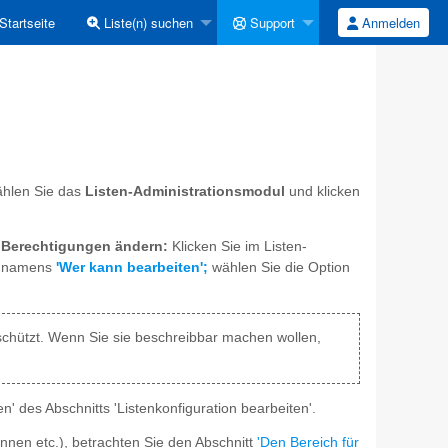
Startseite
Liste(n) suchen
Support
Anmelden
ählen Sie das
Listen-Administrationsmodul
und klicken
Berechtigungen ändern:
Klicken Sie im Listen-
ü namens
'Wer kann bearbeiten';
wählen Sie die Option
schützt. Wenn Sie sie beschreibbar machen wollen,
n' des Abschnitts 'Listenkonfiguration bearbeiten'.
nen etc.), betrachten Sie den Abschnitt
'Den Bereich für